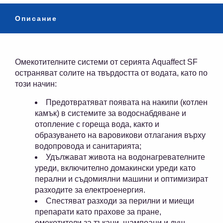
Описание
Омекотителните системи от серията Aquaffect SF
остраняват солите на твърдостта от водата, като по
този начин:
Предотвратяват появата на накипи (котлен
камък) в системите за водоснабдяване и
отопление с гореща вода, както и
образуването на варовикови отлагания върху
водопровода и санитарията;
Удължават живота на водонагревателните
уреди, включително домакински уреди като
перални и съдомиялни машини и оптимизират
разходите за електроенергия.
Спестяват разходи за перилни и миещи
препарати като прахове за пране,
омекотители за тъкани, шампоани и душ