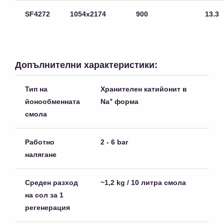
SF4272
1054х2174
900
13.3
Допълнителни характеристики:
Тип на
Хранителен катийонит в
+
йонообменната
Na
форма
смола
Работно
2 - 6 bar
налягане
Среден разход
~1,2 kg / 10 литра смола
на сол за 1
регенерация