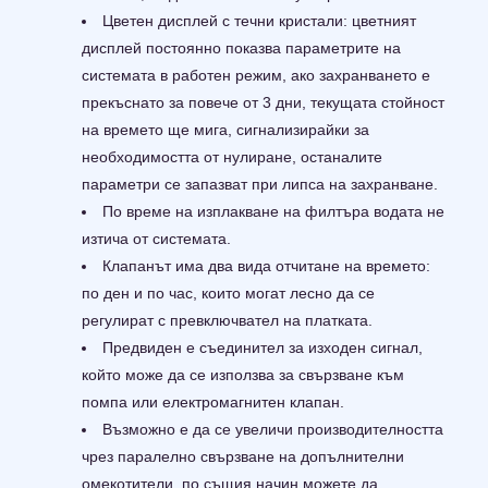
Цветен дисплей с течни кристали: цветният
дисплей постоянно показва параметрите на
системата в работен режим, ако захранването е
прекъснато за повече от 3 дни, текущата стойност
на времето ще мига, сигнализирайки за
необходимостта от нулиране, останалите
параметри се запазват при липса на захранване.
По време на изплакване на филтъра водата не
изтича от системата.
Клапанът има два вида отчитане на времето:
по ден и по час, които могат лесно да се
регулират с превключвател на платката.
Предвиден е съединител за изходен сигнал,
който може да се използва за свързване към
помпа или електромагнитен клапан.
Възможно е да се увеличи производителността
чрез паралелно свързване на допълнителни
омекотители, по същия начин можете да