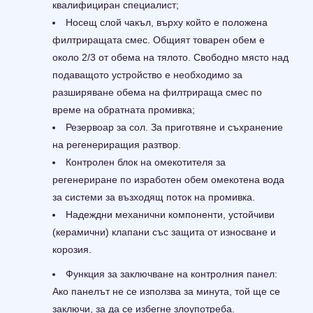
квалифициран специалист;
Носещ слой чакъл, върху който е положена
филтриращата смес. Общият товарен обем е
около 2/3 от обема на тялото. Свободно място над
подаващото устройство е необходимо за
разширяване обема на филтрираща смес по
време на обратната промивка;
Резервоар за сол. За приготвяне и съхранение
на регенериращия разтвор.
Контролен блок на омекотителя за
регенериране по изработен обем омекотена вода
за системи за възходящ поток на промивка.
Надеждни механични компоненти, устойчиви
(керамични) клапани със защита от износване и
корозия.
Функция за заключване на контролния панел:
Ако панелът не се използва за минута, той ще се
заключи, за да се избегне злоупотреба.