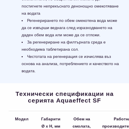
постигнете непрекъснато денонощно омекотяване
на водата
Регенерирането по обем омекотена вода може
да се извърши веднага след изразходването на
даден обем вода или може да се отложи.
За регенериране на филтърната среда е
необходима таблетирана сол.
Честотата на регенерация се изчислява въз
основа на анализа, потреблението и качеството на
водата.
Технически спецификации на
серията Aquaeffect SF
Модел
Габарити
Обем на
Работн
Ø х Н, мм
смолата,
производите