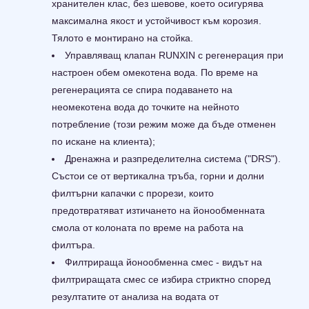
хранителен клас, без шевове, което осигурява
максимална якост и устойчивост към корозия.
Тялото е монтирано на стойка.
Управляващ клапан RUNXIN с регенерация при
настроен обем омекотена вода. По време на
регенерацията се спира подаването на
неомекотена вода до точките на нейното
потребление (този режим може да бъде отменен
по искане на клиента);
Дренажна и разпределителна система ("DRS").
Състои се от вертикална тръба, горни и долни
филтърни капачки с прорези, които
предотвратяват изтичането на йонообменната
смола от колоната по време на работа на
филтъра.
Филтрираща йонообменна смес - видът на
филтриращата смес се избира стриктно според
резултатите от анализа на водата от