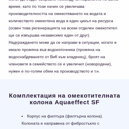
време, като по този начин се увеличава
производителността на омекотяването на водата и
количеството омекотена вода в един цикъл на ресурса
(освен това регенерацията на всеки отделен омекотител
ще се извършва независимо един от друг).
Надграждането може да се направи в ситуации, когато е
имало промяна във водоизточника (промяна на
водоснабдяването от ВиК към кладенец), броят на
членовете в семейството се е увеличил (новородени),
нужен е по-голям обем на производството и т.н.
Комплектация на омекотителната
колона Aquaeffect SF
Корпус на филтъра (филтърна колона).
Колоната е направена от фибростъкло с