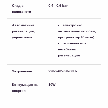
Спад в
0,4 - 0,6 bar
налягането
Автоматична
електронно,
регенерация,
автоматично по обем,
управление
програматор Runxin;
отложена или
незабавна
регенерация
Захранване
220-240V/50-60Hz
Консумация на
10W
енергия