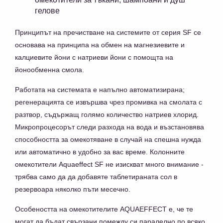
гелове
Принципът на пречистване на системите от серия SF се
основава на принципа на обмен на магнезиевите и
калциевите йони с натриеви йони с помощта на
йонообменна смола.
Работата на системата е напълно автоматизирана;
регенерацията се извършва чрез промивка на смолата с
разтвор, съдържащ голямо количество натриев хлорид.
Микропроцесорът следи разхода на вода и възстановява
способността за омекотяване в случай на спешна нужда
или автоматично в удобно за вас време. Колонните
омекотители Aquaeffect SF не изискват много внимание -
трябва само да да добавяте таблетираната сол в
резервоара няколко пъти месечно.
Особеността на омекотителите AQUAEFFECT е, че те
могат да бъдат свързани помежду си паралелно по всяко