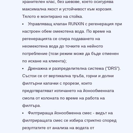
хранителен клас, без шевове, което осигурява
максимална якост и устойчивост към корозия.
Тялото е монтирано на стойка.
Управляващ клапан RUNXIN с регенерация при
настроен обем омекотена вода. По време на
регенерацията се спира подаването на
неомекотена вода до точките на нейното
потребление (този режим може да бъде отменен
по искане на клиента);
Дренажна и разпределителна система ("DRS").
Състои се от вертикална тръба, горни и долни
филтърни капачки с прорези, които
предотвратяват изтичането на йонообменната
смола от колоната по време на работа на
филтъра.
Филтрираща йонообменна смес - видът на
филтриращата смес се избира стриктно според
резултатите от анализа на водата от