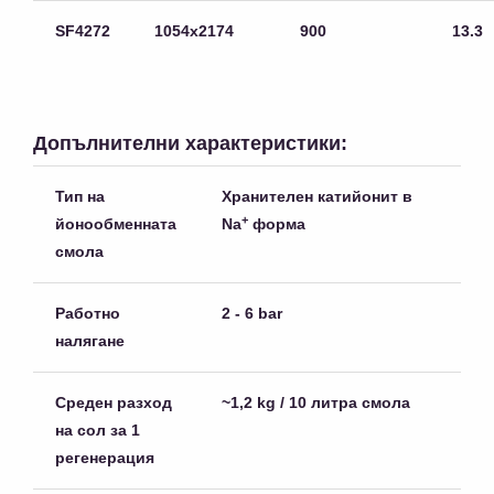
SF4272
1054х2174
900
13.3
Допълнителни характеристики:
Тип на
Хранителен катийонит в
+
йонообменната
Na
форма
смола
Работно
2 - 6 bar
налягане
Среден разход
~1,2 kg / 10 литра смола
на сол за 1
регенерация