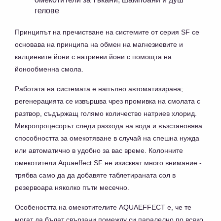
гелове
Принципът на пречистване на системите от серия SF се
основава на принципа на обмен на магнезиевите и
калциевите йони с натриеви йони с помощта на
йонообменна смола.
Работата на системата е напълно автоматизирана;
регенерацията се извършва чрез промивка на смолата с
разтвор, съдържащ голямо количество натриев хлорид.
Микропроцесорът следи разхода на вода и възстановява
способността за омекотяване в случай на спешна нужда
или автоматично в удобно за вас време. Колонните
омекотители Aquaeffect SF не изискват много внимание -
трябва само да да добавяте таблетираната сол в
резервоара няколко пъти месечно.
Особеността на омекотителите AQUAEFFECT е, че те
могат да бъдат свързани помежду си паралелно по всяко