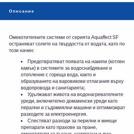
Описание
Омекотителните системи от серията Aquaffect SF
остраняват солите на твърдостта от водата, като по
този начин:
Предотвратяват появата на накипи (котлен
камък) в системите за водоснабдяване и
отопление с гореща вода, както и
образуването на варовикови отлагания върху
водопровода и санитарията;
Удължават живота на водонагревателните
уреди, включително домакински уреди като
перални и съдомиялни машини и оптимизират
разходите за електроенергия.
Спестяват разходи за перилни и миещи
препарати като прахове за пране,
омекотители за тъкани, шампоани и душ