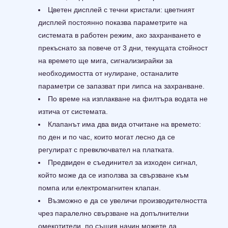
Цветен дисплей с течни кристали: цветният
дисплей постоянно показва параметрите на
системата в работен режим, ако захранването е
прекъснато за повече от 3 дни, текущата стойност
на времето ще мига, сигнализирайки за
необходимостта от нулиране, останалите
параметри се запазват при липса на захранване.
По време на изплакване на филтъра водата не
изтича от системата.
Клапанът има два вида отчитане на времето:
по ден и по час, които могат лесно да се
регулират с превключвател на платката.
Предвиден е съединител за изходен сигнал,
който може да се използва за свързване към
помпа или електромагнитен клапан.
Възможно е да се увеличи производителността
чрез паралелно свързване на допълнителни
омекотители, по същия начин можете да