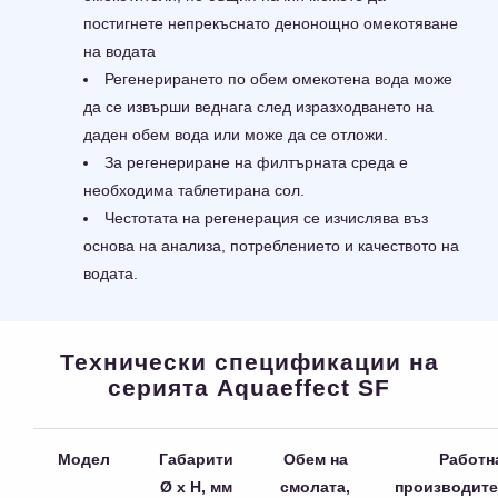
постигнете непрекъснато денонощно омекотяване
на водата
Регенерирането по обем омекотена вода може
да се извърши веднага след изразходването на
даден обем вода или може да се отложи.
За регенериране на филтърната среда е
необходима таблетирана сол.
Честотата на регенерация се изчислява въз
основа на анализа, потреблението и качеството на
водата.
Технически спецификации на
серията Aquaeffect SF
Модел
Габарити
Обем на
Работн
Ø х Н, мм
смолата,
производите