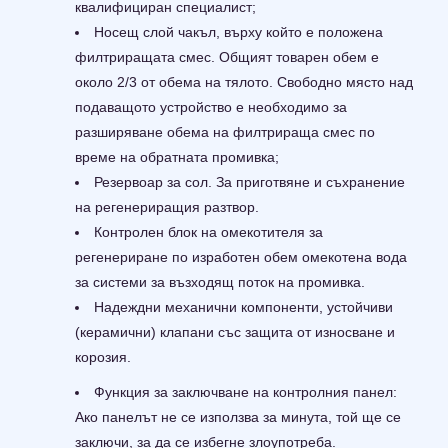
квалифициран специалист;
Носещ слой чакъл, върху който е положена
филтриращата смес. Общият товарен обем е
около 2/3 от обема на тялото. Свободно място над
подаващото устройство е необходимо за
разширяване обема на филтрираща смес по
време на обратната промивка;
Резервоар за сол. За приготвяне и съхранение
на регенериращия разтвор.
Контролен блок на омекотителя за
регенериране по изработен обем омекотена вода
за системи за възходящ поток на промивка.
Надеждни механични компоненти, устойчиви
(керамични) клапани със защита от износване и
корозия.
Функция за заключване на контролния панел:
Ако панелът не се използва за минута, той ще се
заключи, за да се избегне злоупотреба.