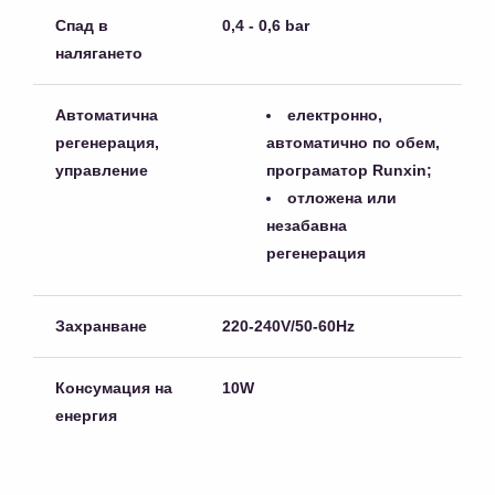
Спад в
0,4 - 0,6 bar
налягането
Автоматична
електронно,
регенерация,
автоматично по обем,
управление
програматор Runxin;
отложена или
незабавна
регенерация
Захранване
220-240V/50-60Hz
Консумация на
10W
енергия