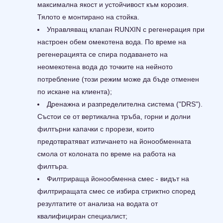
максимална якост и устойчивост към корозия.
Тялото е монтирано на стойка.
Управляващ клапан RUNXIN с регенерация при
настроен обем омекотена вода. По време на
регенерацията се спира подаването на
неомекотена вода до точките на нейното
потребление (този режим може да бъде отменен
по искане на клиента);
Дренажна и разпределителна система ("DRS").
Състои се от вертикална тръба, горни и долни
филтърни капачки с прорези, които
предотвратяват изтичането на йонообменната
смола от колоната по време на работа на
филтъра.
Филтрираща йонообменна смес - видът на
филтриращата смес се избира стриктно според
резултатите от анализа на водата от
квалифициран специалист;