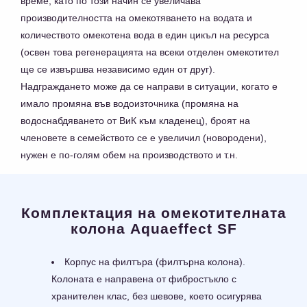
време, като по този начин се увеличава
производителността на омекотяването на водата и
количеството омекотена вода в един цикъл на ресурса
(освен това регенерацията на всеки отделен омекотител
ще се извършва независимо един от друг).
Надграждането може да се направи в ситуации, когато е
имало промяна във водоизточника (промяна на
водоснабдяването от ВиК към кладенец), броят на
членовете в семейството се е увеличил (новородени),
нужен е по-голям обем на производството и т.н.
Комплектация на омекотителната
колона Aquaeffect SF
Корпус на филтъра (филтърна колона).
Колоната е направена от фибростъкло с
хранителен клас, без шевове, което осигурява