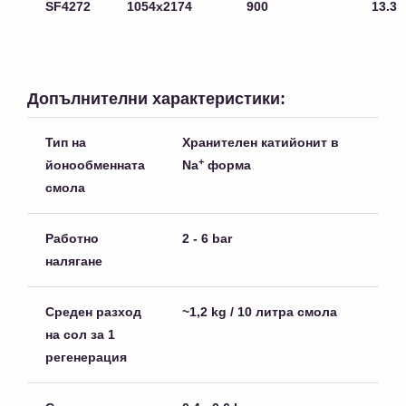
SF4272
1054х2174
900
13.3
Допълнителни характеристики:
Тип на
Хранителен катийонит в
+
йонообменната
Na
форма
смола
Работно
2 - 6 bar
налягане
Среден разход
~1,2 kg / 10 литра смола
на сол за 1
регенерация