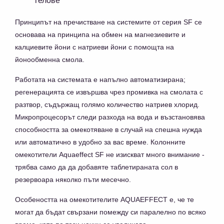
гелове
Принципът на пречистване на системите от серия SF се
основава на принципа на обмен на магнезиевите и
калциевите йони с натриеви йони с помощта на
йонообменна смола.
Работата на системата е напълно автоматизирана;
регенерацията се извършва чрез промивка на смолата с
разтвор, съдържащ голямо количество натриев хлорид.
Микропроцесорът следи разхода на вода и възстановява
способността за омекотяване в случай на спешна нужда
или автоматично в удобно за вас време. Колонните
омекотители Aquaeffect SF не изискват много внимание -
трябва само да да добавяте таблетираната сол в
резервоара няколко пъти месечно.
Особеността на омекотителите AQUAEFFECT е, че те
могат да бъдат свързани помежду си паралелно по всяко