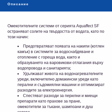
Описание
Омекотителните системи от серията Aquaffect SF
остраняват солите на твърдостта от водата, като по
този начин:
Предотвратяват появата на накипи (котлен
камък) в системите за водоснабдяване и
отопление с гореща вода, както и
образуването на варовикови отлагания върху
водопровода и санитарията;
Удължават живота на водонагревателните
уреди, включително домакински уреди като
перални и съдомиялни машини и оптимизират
разходите за електроенергия.
Спестяват разходи за перилни и миещи
препарати като прахове за пране,
омекотители за тъкани, шампоани и душ