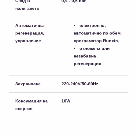
Спад в
0,4 - 0,6 bar
налягането
Автоматична
електронно,
регенерация,
автоматично по обем,
управление
програматор Runxin;
отложена или
незабавна
регенерация
Захранване
220-240V/50-60Hz
Консумация на
10W
енергия