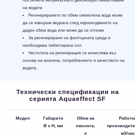
постигнете непрекъснато денонощно омекотяване
на водата
Регенерирането по обем омекотена вода може
да се извърши веднага след изразходването на
даден обем вода или може да се отложи.
За регенериране на филтърната среда е
необходима таблетирана сол.
Честотата на регенерация се изчислява въз
основа на анализа, потреблението и качеството на
водата.
Технически спецификации на
серията Aquaeffect SF
Модел
Габарити
Обем на
Работн
Ø х Н, мм
смолата,
производите
л
м3/час