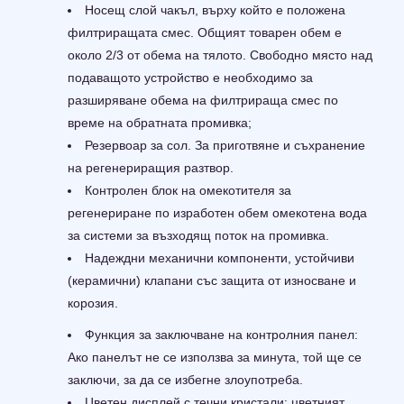
Носещ слой чакъл, върху който е положена
филтриращата смес. Общият товарен обем е
около 2/3 от обема на тялото. Свободно място над
подаващото устройство е необходимо за
разширяване обема на филтрираща смес по
време на обратната промивка;
Резервоар за сол. За приготвяне и съхранение
на регенериращия разтвор.
Контролен блок на омекотителя за
регенериране по изработен обем омекотена вода
за системи за възходящ поток на промивка.
Надеждни механични компоненти, устойчиви
(керамични) клапани със защита от износване и
корозия.
Функция за заключване на контролния панел:
Ако панелът не се използва за минута, той ще се
заключи, за да се избегне злоупотреба.
Цветен дисплей с течни кристали: цветният