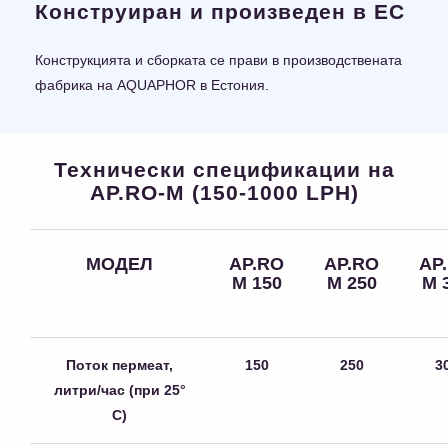
Конструиран и произведен в ЕС
Конструкцията и сборката се прави в производствената
фабрика на AQUAPHOR в Естония.
Технически спецификации на
AP.RO-M (150-1000 LPH)
МОДЕЛ
AP.RO
AP.RO
AP
M 150
M 250
M 
Поток пермеат,
150
250
3
литри/час (при 25°
C)