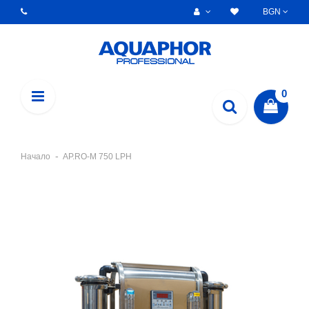
BGN
0
Начало
AP.RO-M 750 LPH