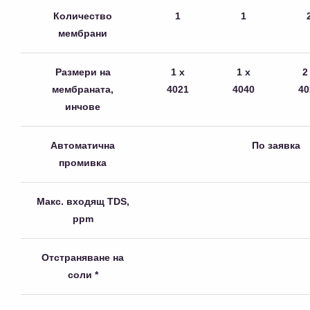
Количество
1
1
мембрани
Размери на
1 x
1 x
2
мембраната,
4021
4040
40
инчове
Автоматична
По заявка
промивка
Макс. входящ TDS,
ppm
Отстраняване на
соли *