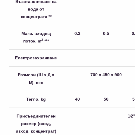
Възстановяване на
вода от
концентрата **
Макс. входящ
0.3
0.5
0
3
поток, m
***
Електрозахранване
Размери (Ш х Д х
700 x 450 x 900
В), mm
Тегло, kg
40
50
5
Присъединителен
1⁄2
размер (вход,
изход, концентрат)